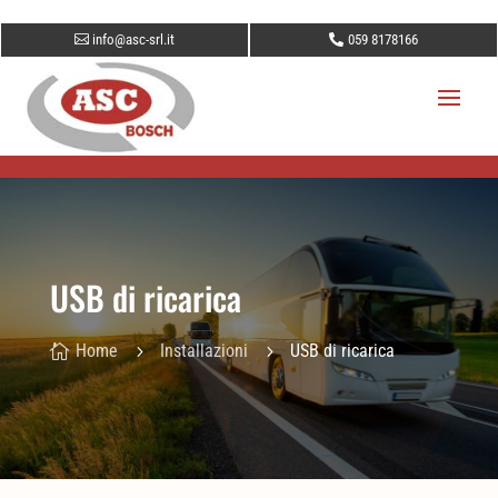
info@asc-srl.it
059 8178166
USB di ricarica
Home
Installazioni
USB di ricarica

5
5