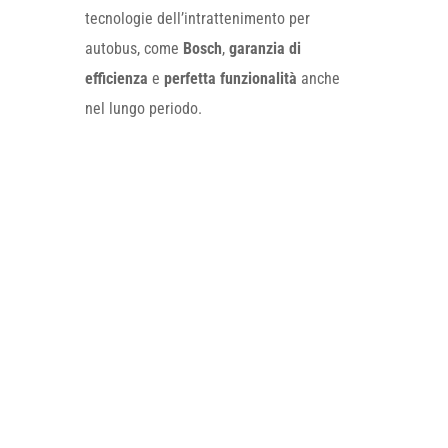
tecnologie dell’intrattenimento per
autobus, come
Bosch
,
garanzia di
efficienza
e
perfetta funzionalità
anche
nel lungo periodo.
Vuoi conoscere i prezzi delle parabole
satellitari per autobus? Vuoi avere la
certezza che il
digitale terrestre
si veda
perfettamente anche con il
pullman in
movimento
?
Contattaci
subito, telefonicamente o
compilando l’apposito form di riferimento:
ti forniremo tutte le risposte che desideri,
affiancandoti nella scelta del prodotto più
idoneo in base alle tue necessità!