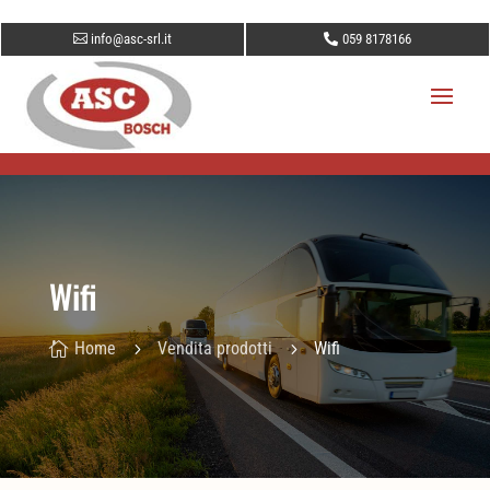
info@asc-srl.it
059 8178166
Wifi
Home
Vendita prodotti
Wifi

5
5