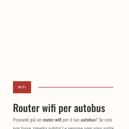
WIFI
Router wifi per autobus
Possiedi già un
router wifi
per il tuo
autobus
? Se così
non fosse, rimedia subito! Le persone oggi sono solite