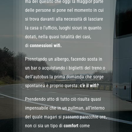
ma del quesito che oggi la maggior parte
delle persone si pone nel momento in cui
si trova davanti alla necessità di lasciare
la casa o l’ufficio, luoghi sicuri in quanto
dotati, nella quasi totalità dei casi,
di
connessioni wifi.
Prenotando un albergo, facendo sosta in
un bar o acquistando i biglietti del treno o
dell’autobus la prima domanda che sorge
spontanea è proprio questa:
c’è il wifi?
Prendendo atto di tutto ciò risulta quasi
impensabile che in un pullman, all’interno
del quale magari si passano parecchie ore,
non ci sia un tipo di
comfort
come